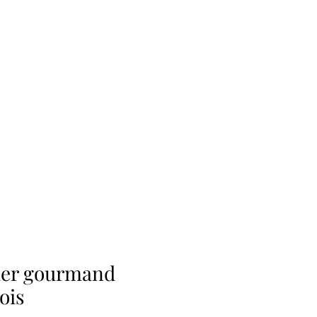
ier gourmand
ois