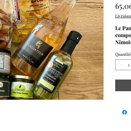
65,0
Le Pan
compo
Nîmois
sont b
Quantité
La Con
propos
unes d
un joli
Votre 
déposé
logeme
plongé
votre a