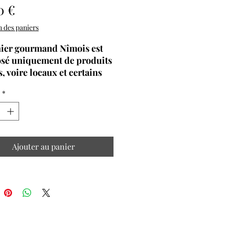
Prix
0 €
Livraison des paniers
ier gourmand Nîmois est
sé uniquement de produits
, voire locaux et certains
io.
*
ciergerie Denim vous
e de découvrir quelques
es spécialités locales dans
 panier.
Ajouter au panier
commande vous sera
e directement dans le
nt réservé, vous serez
s dans votre séjour dès
rrivée !