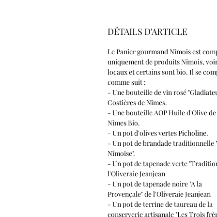
DÉTAILS D'ARTICLE
Le Panier gourmand Nîmois est com
uniquement de produits Nîmois, voi
locaux et certains sont bio. Il se co
comme suit :
- Une bouteille de vin rosé "Gladiate
Costières de Nîmes.
- Une bouteille AOP Huile d'Olive de
Nîmes Bio.
- Un pot d'olives vertes Picholine.
- Un pot de brandade traditionnelle 
Nîmoise".
- Un pot de tapenade verte "Traditio
l'Oliveraie Jeanjean
- Un pot de tapenade noire "A la
Provençale" de l'Oliveraie Jeanjean
- Un pot de terrine de taureau de la
conserverie artisanale "Les Trois frèr