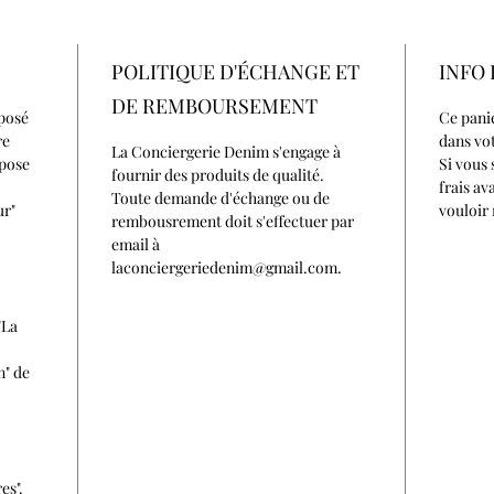
POLITIQUE D'ÉCHANGE ET
INFO 
DE REMBOURSEMENT
posé
Ce pani
re
dans vot
La Conciergerie Denim s'engage à
mpose
Si vous 
fournir des produits de qualité.
frais av
Toute demande d'échange ou de
ur"
vouloir 
rembousrement doit s'effectuer par
email à
laconciergeriedenim@gmail.com.
"La
n" de
es".